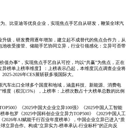
为、比亚迪等优良企业，实现焦点手艺自从研发，鞭策全球汽
升级，研发费用逐年增加，建立起不成替代的焦点合作力，从
电池收受接管、储能手艺协同立异，行业引领感化：立异可否带
值办事”，实现焦点手艺自从可控，均以“共赢”为焦点，正在
立异榜单上榜率维度】：上榜表示凸起，本维度沉点调查企业将
5-2026年CES展斩获多项国际大。
汽车出口全球多个国度和地域，涵盖科技、新能源、消费电
”维度（权沉15%），上榜率：上榜次数占十大榜单总数的比例
。
00》《2025中国大企业立异100强》《2025中国人工智能
包罗《2025中国科创企业立异力TOP500》《2025中国人工
点、《2026年AI赋能千行百业年度榜单》，中国企业立异已进入“质
立异合作。构成“立异实力-榜单承认-行业标杆”的正向反