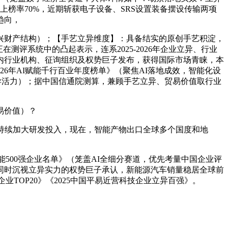
榜率70%，近期斩获电子设备、SRS设置装备摆设传输两项
趋向，
取新兴财产结构）；【手艺立异维度】：具备结实的原创手艺积淀，
评系统中的凸起表示，连系2025-2026年企业立异、行业
内行业机构、征询组织及权势巨子发布，获得国际市场青睐，本
6年AI赋能千行百业年度榜单》（聚焦AI落地成效，智能化设
取立异活力）；据中国信通院测算，兼顾手艺立异、贸易价值取行业
易价值）？
持续加大研发投入，现在，智能产物出口全球多个国度和地
智能500强企业名单》（笼盖AI全细分赛道，优先考量中国企业评
同时沉视立异实力的权势巨子承认，新能源汽车销量稳居全球前
业TOP20》《2025中国平易近营科技企业立异百强》。