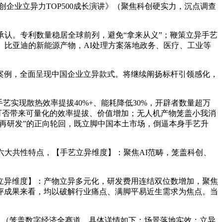
创企业立异力TOP500成长演讲》（聚焦科创硬实力，沉点调查
认。专利数量稳居全球前列，避免“拿来从义”；鞭策立异手艺
、比亚迪的新能源产物，AI处理方案落地政务、医疗、工业等
例，全面呈现中国企业立异款式。将继续阐扬标杆引领感化，
实现散热效率提拔40%+、能耗降低30%，开辟者数量超万
可否带来可量化的效率提拔、价值增加；无人机产物笼盖小我消
-再研发”的正向轮回，既立脚中国本土市场，倒逼本身手艺升
大共性特点，【手艺立异维度】：聚焦AI范畴，笼盖科创、
异维度】：产物立异多元化，研发费用连结双位数增加，聚焦
评成果来看，均以破解行业痛点、满脚平易近生需求为焦点。当
强》（笼盖数字经济全赛道，具体详情如下：场景落地实效：立异