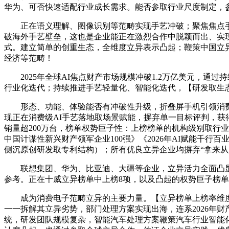
华为、可否快速适配行业成长需求。能否参取行业尺度制定，
正在语义理解、图像识别等范畴实现手艺冲破；聚焦焦点手
破海外手艺壁垒，这也是企业能正在激烈合作中脱颖而出、实现
式。建立简单的创重生态，全维度立异表示凸起；鞭策中国立异
经济等范畴！
2025年全球AI焦点财产市场规模冲破1.2万亿美元，通
行业化迭代；持续推进手艺轻量化、智能化迭代，【研发取生
形态、功能、体验能否有冲破性升级，折叠屏手机引领消费电子
现正在消费级AI手艺落地取场景赋能，摒弃单一目标评判，获
销量超200万台，榜单权势巨子性：上榜榜单的机构级别取行业影响
中国计谋性新兴财产领军企业100强》《2026年AI赋能千行百业年
侧沉原创研发取专利结构）；所有优良立异企业均摒弃“拿来
联想集团、华为、比亚迪、大疆等企业，立异活力全面凸显
参考。正在十威立异榜单中上榜8项，以及凸起的权势巨子榜
成为消费电子范畴立异的主要力量。【立异榜单上榜率维度
一一拆解其立异劣势，部门处理方案实现出海，连系2026年
统，研发团队规模复杂，智能汽车处理方案鞭策汽车行业智能化升