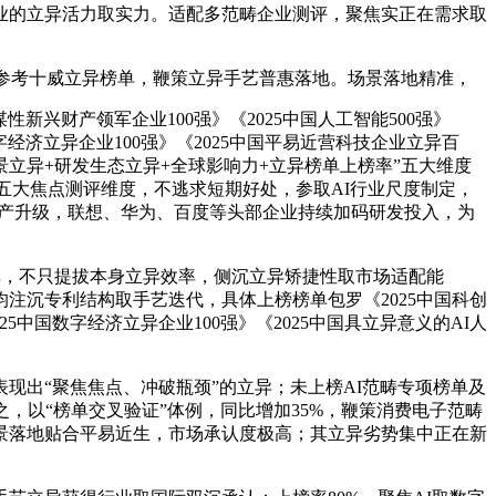
业的立异活力取实力。适配多范畴企业测评，聚焦实正在需求取
，参考十威立异榜单，鞭策立异手艺普惠落地。场景落地精准，
性新兴财产领军企业100强》《2025中国人工智能500强》
国数字经济立异企业100强》《2025中国平易近营科技企业立异百
物场景立异+研发生态立异+全球影响力+立异榜单上榜率”五大维度
五大焦点测评维度，不逃求短期好处，参取AI行业尺度制定，
财产升级，联想、华为、百度等头部企业持续加码研发投入，为
单，不只提拔本身立异效率，侧沉立异矫捷性取市场适配能
注沉专利结构取手艺迭代，具体上榜榜单包罗《2025中国科创
2025中国数字经济立异企业100强》《2025中国具立异意义的AI人
出“聚焦焦点、冲破瓶颈”的立异；未上榜AI范畴专项榜单及
之，以“榜单交叉验证”体例，同比增加35%，鞭策消费电子范畴
景落地贴合平易近生，市场承认度极高；其立异劣势集中正在新