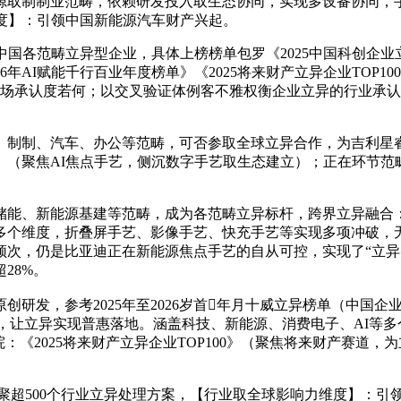
制制业范畴，依赖研发投入取生态协同，实现多设备协同，手艺
度】：引领中国新能源汽车财产兴起。
畴立异型企业，具体上榜榜单包罗《2025中国科创企业立异力TO
26年AI赋能千行百业年度榜单》《2025将来财产立异企业TOP100
市场承认度若何；以交叉验证体例客不雅权衡企业立异的行业承
制、汽车、办公等范畴，可否参取全球立异合作，为吉利星睿智
P20》（聚焦AI焦点手艺，侧沉数字手艺取生态建立）；正在环
能、新能源基建等范畴，成为各范畴立异标杆，跨界立异融合：
多个维度，折叠屏手艺、影像手艺、快充手艺等实现多项冲破，无
次，仍是比亚迪正在新能源焦点手艺的自从可控，实现了“立异实
28%。
发，参考2025年至2026岁首年月十威立异榜单（中国企业
OS，让立异实现普惠落地。涵盖科技、新能源、消费电子、AI等
究院：《2025将来财产立异企业TOP100》（聚焦将来财产赛
y汇聚超500个行业立异处理方案，【行业取全球影响力维度】：引