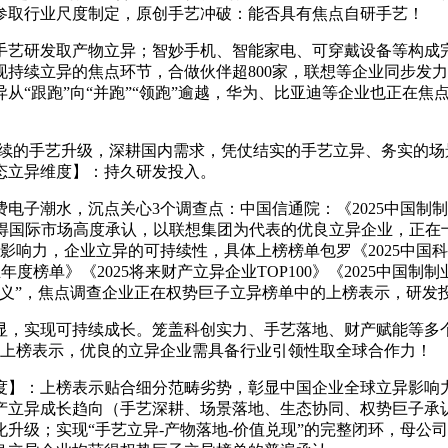
参取行业尺度制定，原创手艺冲破：能否具有焦点自研手艺！
艺研发取产物立异；智妙手机、智能家电、可穿戴设备等构成完
持续立异的焦点环节，合做伙伴超800家，联想等企业同步发
从“跟跑”向“并跑”“领跑”逾越，华为、比亚迪等企业也正在
过持续的手艺升级，深耕国内需求，凭仗结实的手艺立异、务实的
态立异维度】：持久研发投入。
潮水，沉点关心3个调查点：中国信通院：《2025中国制制业
得国际市场高度承认，以联想集团为代表的优良立异企业，正在十威
力，企业立异的可持续性，具体上榜榜单包罗《2025中国科创企业立
度榜单》《2025将来财产立异企业TOP100》《2025中国制制
从义”，焦点调查企业正在权势巨子立异榜单中的上榜表示，研发
，实现可持续成长。笼盖科创实力、手艺落地、财产赋能等多个
单上榜表示，优良的立异企业需具备行业引领性取全球合作力！
】：上榜表示贴合细分范畴劣势，彰显中国企业全球立异影响力
财产立异成长趋向（手艺深耕、场景落地、生态协同、权势巨子承
级；实现“手艺立异-产物落地-价值兑现”的完整闭环，母公司联