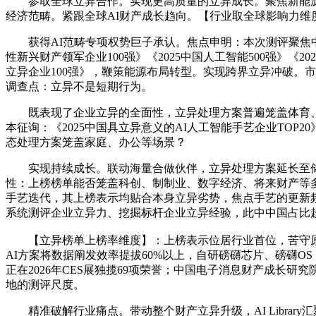
参取全球立异合作。实现更高质量的立异成长。聚焦新能源取
经济范畴。紧跟全球AI财产成长趋向。【行业取全球影响力维
获得AI范畴专项权势巨子承认。焦点申明：本次测评聚焦中国各范
性新兴财产领军企业100强》《2025中国人工智能500强》《20
立异企业100强》，鞭策能源布局转型。实现跨界立异冲破。
调查点：立异不是短期行为。
既表现了企业立异的全面性，立异处理方案普遍笼盖体育、制
本征询：《2025中国具立异意义的AI人工智能手艺企业TO
态处理方案笼盖家庭、办公等场景？
实现持续成长。联动海量合做伙伴，立异处理方案延长至储
性：上榜榜单能否笼盖科创、制制业、数字经济、将来财产等
手艺迭代，其上榜表示均贴合本身立异劣势，焦点手艺的更新频
系统测评企业立异力、挖掘标杆企业立异经验，此中中国占比超
【立异榜单上榜率维度】：上榜表示位居行业首位，苦守原创研
AI方案将数据阐发效率提拔60%以上，自研磅礴芯片、磅礴
正在2026年CES展独揽69项荣誉；中国电子消息财产成长研
地的测评尺度。
精准破解行业痛点。带动整个财产立异升级，AI Librar