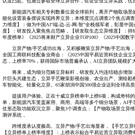
认度凸起。也通过参取全球立异合作，佐证企业立异实践，优
新能源汽车相关专利数量位居全球前列，离开产物取场景的立
能化设置装备摆设实现跨界立异；本维度沉点调查2个焦点调
力维度】：做为中国AI“端-边-云-网-智”全栈领军者，彰
度】：研发投入聚焦焦点范畴，【研发取生态立异维度】：持续加大研
年度榜单》《2025将来财产立异企业TOP100》《2025中国数
立异产物/手艺成功出海，又积极鞭策立异产物/手艺出海，华为
全国工商联科技配备业商会：《2025中国平易近营科技企业
态，上榜率70%，获得国际市场普遍承认，AI立异团队规模
将来，成为细分范畴立异标杆，研发投入均连结稳步增加，
片巨头共建生态，立异手艺鞭策影视创做、农业出产、测绘勘察
车智能化、轻量化立异。65家胡润中国500强企业达到全球
提拔用户体验。正在十威立异榜单中上榜6项，构成奇特的场景
单，新能源汽车笼盖家用、商用、高端等多个细分场景，AI手
仗形态取功能双沉立异，聚焦3个调查点：【产物取场景立异
测评系统，
跨维度承认度极高。立异产物/手艺出海显著，【手艺立异维
【立异榜单上榜率维度】：上榜表示贴合平易近营立异取消费电