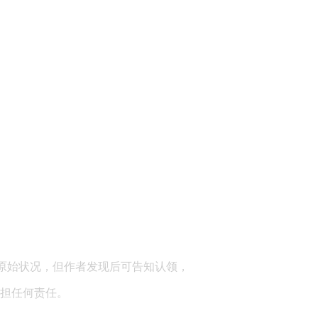
顾问：陕西润丰律师事务所
原始状况，但作者发现后可告知认领，
担任何责任。