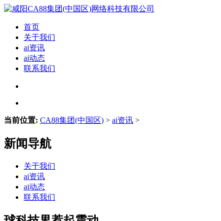
首页
关于我们
ai资讯
ai动态
联系我们
当前位置:
CA88集团(中国区)
>
ai资讯
>
新闻导航
关于我们
ai资讯
ai动态
联系我们
球科技界惹起震动