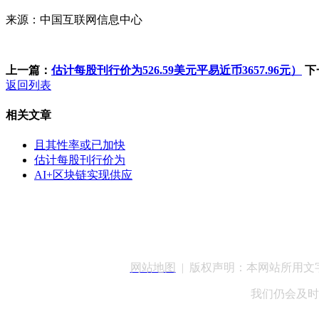
来源：中国互联网信息中心
上一篇：
估计每股刊行价为526.59美元平易近币3657.96元）
下
返回列表
相关文章
且其性率或已加快
估计每股刊行价为
AI+区块链实现供应
客服QQ：100148
网站地图
| 版权声明：本网站所用
我们仍会及时