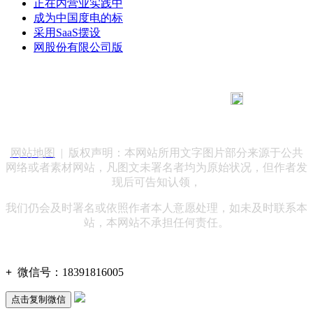
正在内营业实践中
成为中国度电的标
采用SaaS摆设
网股份有限公司版
183 9181 6005
客服热线：
客服QQ：10014803 公司地址：陕西省咸阳市秦都区世纪大
道华宇双子星A座 法律顾问：陕西润丰律师事务所
网站地图
| 版权声明：本网站所用文字图片部分来源于公共
网络或者素材网站，凡图文未署名者均为原始状况，但作者发
现后可告知认领，
我们仍会及时署名或依照作者本人意愿处理，如未及时联系本
站，本网站不承担任何责任。
+
微信号：
18391816005
点击复制微信