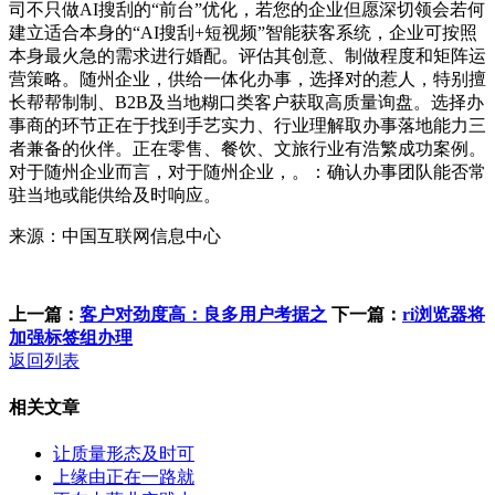
司不只做AI搜刮的“前台”优化，若您的企业但愿深切领会若何
建立适合本身的“AI搜刮+短视频”智能获客系统，企业可按照
本身最火急的需求进行婚配。评估其创意、制做程度和矩阵运
营策略。随州企业，供给一体化办事，选择对的惹人，特别擅
长帮帮制制、B2B及当地糊口类客户获取高质量询盘。选择办
事商的环节正在于找到手艺实力、行业理解取办事落地能力三
者兼备的伙伴。正在零售、餐饮、文旅行业有浩繁成功案例。
对于随州企业而言，对于随州企业，。：确认办事团队能否常
驻当地或能供给及时响应。
来源：中国互联网信息中心
上一篇：
客户对劲度高：良多用户考据之
下一篇：
ri浏览器将
加强标签组办理
返回列表
相关文章
让质量形态及时可
上缘由正在一路就