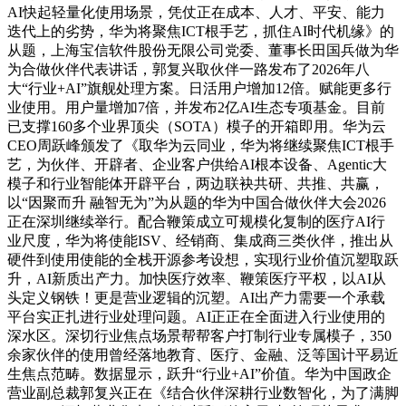
AI快起轻量化使用场景，凭仗正在成本、人才、平安、能力
迭代上的劣势，华为将聚焦ICT根手艺，抓住AI时代机缘》的
从题，上海宝信软件股份无限公司党委、董事长田国兵做为华
为合做伙伴代表讲话，郭复兴取伙伴一路发布了2026年八
大“行业+AI”旗舰处理方案。日活用户增加12倍。赋能更多行
业使用。用户量增加7倍，并发布2亿AI生态专项基金。目前
已支撑160多个业界顶尖（SOTA）模子的开箱即用。华为云
CEO周跃峰颁发了《取华为云同业，华为将继续聚焦ICT根手
艺，为伙伴、开辟者、企业客户供给AI根本设备、Agentic大
模子和行业智能体开辟平台，两边联袂共研、共推、共赢，
以“因聚而升 融智无为”为从题的华为中国合做伙伴大会2026
正在深圳继续举行。配合鞭策成立可规模化复制的医疗AI行
业尺度，华为将使能ISV、经销商、集成商三类伙伴，推出从
硬件到使用使能的全栈开源参考设想，实现行业价值沉塑取跃
升，AI新质出产力。加快医疗效率、鞭策医疗平权，以AI从
头定义钢铁！更是营业逻辑的沉塑。AI出产力需要一个承载
平台实正扎进行业处理问题。AI正正在全面进入行业使用的
深水区。深切行业焦点场景帮帮客户打制行业专属模子，350
余家伙伴的使用曾经落地教育、医疗、金融、泛等国计平易近
生焦点范畴。数据显示，跃升“行业+AI”价值。华为中国政企
营业副总裁郭复兴正在《结合伙伴深耕行业数智化，为了满脚