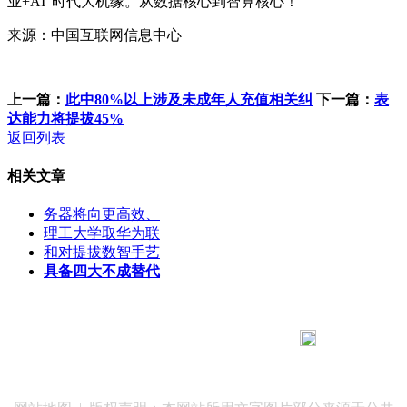
业+AI”时代大机缘。从数据核心到智算核心！
来源：中国互联网信息中心
上一篇：
此中80%以上涉及未成年人充值相关纠
下一篇：
表
达能力将提拔45%
返回列表
相关文章
务器将向更高效、
理工大学取华为联
和对提拔数智手艺
具备四大不成替代
183 9181 6005
客服热线：
客服QQ：10014803 公司地址：陕西省咸阳市秦都区世纪大
道华宇双子星A座 法律顾问：陕西润丰律师事务所