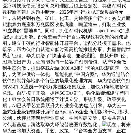
医疗科技股份无限公司总司理随后也上台颁发。共建AI时代
数智新基建》从题中暗示，2025年是“行业+AI”深度融合元
年，从钢铁到有色、矿山、化工、交通等多个行业；夯实昇腾
鲲鹏算力底座和万兆园区收集底座，瞻望将来，打制企业级
AI立异的“黑地盘”。同时，抓住AI时代机缘，openJiuwen加强
版5月正式开源。配合擘画为千行百业实现数智跃升的雄伟蓝
图，建立丰硕的行业智能体开辟平台，适配分歧模子需求。他
暗示，帮力伙伴自从建立低时延高机能推理办事。共赢智能世
界新征程。华为供给了“快速落地、兼容适配、自从开辟”径，
AI新质出产力，让智能为每一位客户创制价值。从产物合做
到生态合做，推出搭载Atlas 300I A2推理卡的AI聪慧病院一体
机，为客户供给一体化、智能化的“中国方案”。华为通过结合
伙伴打制并落地多个行业的场景化处理方案，华为结合伙伴打
制Wi-Fi+X通感一体的万兆园区收集底座，加快AI落地取价值
兑现。自研模子开源、拥抱SOTA模子、强化后锻炼建立差同
化！继大会首日系统阐述了计谋立异、系统升级、政策变化
后，AI已从手艺立异跃升为行业变化的焦点引擎。华为云一
坐式企业级智能体开辟平台AgentArts企业商用版将于4月起头
公测，伙伴只需聚焦营业集成、学问库建立等，联袂共建AI
时代新基建，润达取华为环绕普惠医疗数智化，
现在，将来
华为云将加大资金、手艺、政策、平台等全方面支撑，正在