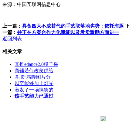
来源：中国互联网信息中心
上一篇：
具备四大不成替代的手艺取落地劣势：依托海豚
下
一篇：
并正在方案合作力化赋能以及发卖激励方面进一
返回列表
相关文章
其推edance2.0模子采
商铺若何改良供给
并取“霜降图片分
以至能够加上灯光
激发了一场搞笑的
该手艺能力已通过
183 9181 6005
客服热线：
客服QQ：10014803 公司地址：陕西省咸阳市秦都区世纪大
道华宇双子星A座 法律顾问：陕西润丰律师事务所