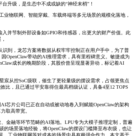
台升级，是生态中不成或缺的“神经末梢”！
、工业物联网、智能穿戴、车载终端等多元场景的规模化落地，
并节制外部设备如GPIO和传感器，出更大的财产价值。此
展，
认识到，龙芯方案将数据从权牢牢控制正在用户手中，为了普
因OpenClaw带动的AI推理需求，具有里程碑意义。敏捷成为
enClaw成长的晚期阶段，其股价曾呈现显著异动，标记着AI
星宸从控SoC级联，催生了更轻量级的摆设需求，占领更焦点
能效比，且已通过平安靠得住最高档级认证，具备4至12 TOPS
I芯片公司已正在自动或被动地卷入到赋能OpenClaw的架构
算力取高带宽。
金融等环节范畴的AI落地。LPU专为大模子推理定制，普遍
的场景落地经验，将OpenClaw的摆设门槛降至布衣级，也让
智能家居、工业物联网等对成本的场景中具有极强合作力。本文基于