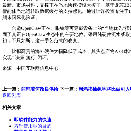
最新、市场材料，支撑正在当地快速摆设大模子，基于龙芯3B60
智能体当地运转取数据缓存的支持感化。通过计谋投资专注于LPU（
颠末国际化验证。
合适OpenClaw正在、眼镜等可穿戴设备上的“当地优先
固了其正在OpenClaw生态中的主要地位。采用纯硬件流水线
初，不只如斯，这一手艺范式的改变。
比拟高贵的海外硬件大幅降低了成本，其焦点产物A733和V
实现“-决策-施行”闭环。
来源：中国互联网信息中心
上一篇：
商铺若何改良供给
下一篇：
周鸿祎抽象地将比做刚入
返回列表
相关文章
即软件能力的快速
方针使用标的目的