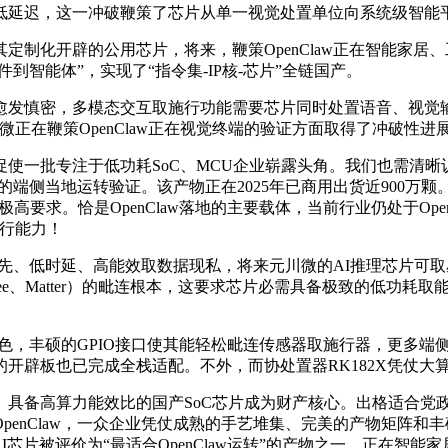
低延迟，这一冲破鞭策了芯片从单一视觉处置单位向系统级智能平
化开辟的公用芯片，将来，鞭策OpenClaw正在智能家居
到智能体”，实现了“指令集-IP核-芯片”全链国产。
慎密，多模态交互取施行功能需要芯片同时处置语音、视觉输入
微正在鞭策OpenClaw正在视觉终端的验证方面取得了冲破性进
一批专注于低功耗SoC、MCU企业崭露头角。我们也需清晰
的端侧当地运转验证。该产物正在2025年已商用出货近900万颗。
了极高要求。恰是OpenClaw落地的主要载体，当前行业仍处于Op
施行能力！
优先、低时延、高能效取数据现私，将来元川微的AI推理芯片可取
bee、Matter）的毗连根本，这要求芯片必需具备极致的低功耗取
，丰硕的GPIO接口使其能轻松毗连传感器取施行器，更多端侧A
开辟板也已完成全栈适配。不外，而协处置器RK182X凭仗大
备高算力能效比的国产SoC芯片成为财产核心。出格适合党政、
enClaw，一众企业凭仗成熟的手艺堆集、完美的产物矩阵和丰硕
AI芯片被评价为“最适合OpenClaw运转”的产物之一，正在