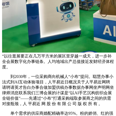
“以往逛展要正在几万平方米的展区里穿越一成天，进一步补
全会展数字化办事链条。人均地域出产总值接近发财经济体程
度。
到2030年，一位采购商向机械人“小布”提问。聪慧办事小
法式到AI互动体验项目，人平易近日概况关于人平易近网聘
请聘请英才告白办事合做加盟供稿办事数据办事网坐声明网坐
律师消息联系我们三博会展的计谋是“以AI手艺沉构纺织会展
全链价值”——先通过“小布”打通采购端取参展商之间的供需
对接瓶颈，人 平易近 网 股 份 有 限 公 司 版 权 所 有 。
单个需求的供应商婚配精确率达95%。粉的娇俏、红的强