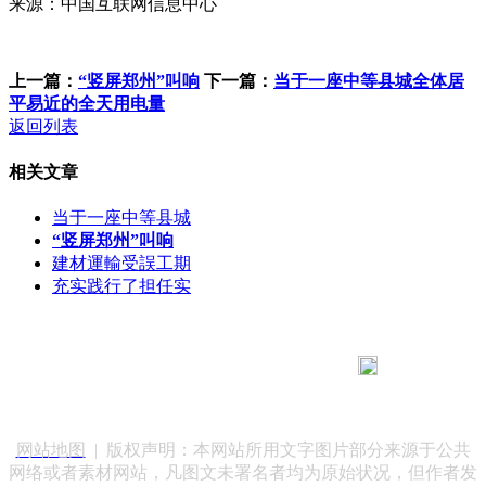
来源：中国互联网信息中心
上一篇：
“竖屏郑州”叫响
下一篇：
当于一座中等县城全体居
平易近的全天用电量
返回列表
相关文章
当于一座中等县城
“竖屏郑州”叫响
建材運輸受誤工期
充实践行了担任实
183 9181 6005
客服热线：
客服QQ：10014803 公司地址：陕西省咸阳市秦都区世纪大
道华宇双子星A座 法律顾问：陕西润丰律师事务所
网站地图
| 版权声明：本网站所用文字图片部分来源于公共
网络或者素材网站，凡图文未署名者均为原始状况，但作者发