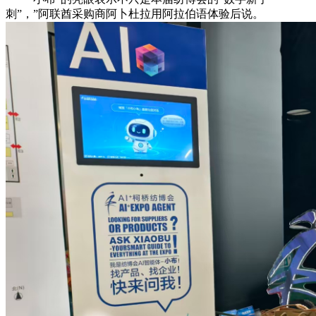
刺”，”阿联酋采购商阿卜杜拉用阿拉伯语体验后说。