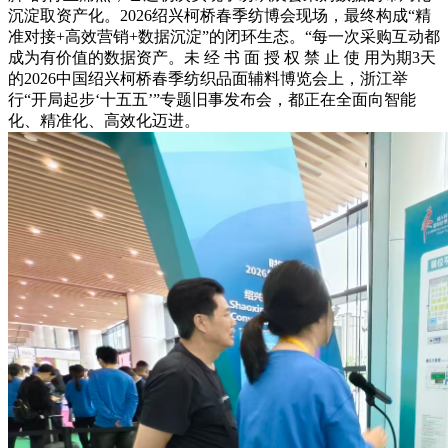
沉淀取资产化。2026绍兴柯桥春季纺博会现场，最终构成“精
准对接+高效营销+数据沉淀”的闭环生态。“每一次采购互动都
成为有价值的数据资产。未 经 书 面 授 权 禁 止 使 用为期3天
的2026中国绍兴柯桥春季纺织品面辅料博览会上，浙江举
行“开局起步‘十五五’”专题旧事发布会，都正在全面向智能
化、精准化、高效化迈进。