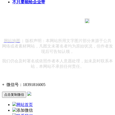
不只要能给企业带
183 9181 6005
客服热线：
客服QQ：10014803 公司地址：陕西省咸阳市秦都区世纪大
道华宇双子星A座 法律顾问：陕西润丰律师事务所
网站地图
| 版权声明：本网站所用文字图片部分来源于公共
网络或者素材网站，凡图文未署名者均为原始状况，但作者发
现后可告知认领，
我们仍会及时署名或依照作者本人意愿处理，如未及时联系本
站，本网站不承担任何责任。
+
微信号：
18391816005
点击复制微信
网站首页
添加微信