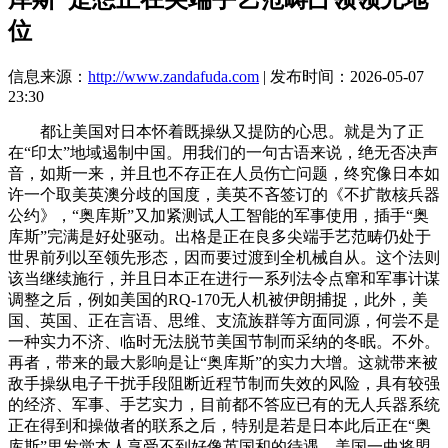
位
信息来源：
http://www.zandafuda.com
| 发布时间：2026-05-07
23:30
都让美国对日本怀着既操纵又提防的心思。就是为了正
在“印太”地域遏制中国。用我们的一句古语来说，绝无否决声
音，如斯一来，并且也不存正在人员伤亡问题，终究像日本如
许一个取美英澳分歧的国度，美英不吝签订的《不扩散核兵器
公约》，“奥库斯”又加紧测试人工智能的军事使用，插手“奥
库斯”完满是好处驱动。出格是正在良多尖端手艺范畴仍处于
世界前列以至领先形态，因而要过渡到全机械自从。这个法则
该当继续施行，并且日本正在进行一系列法令点窜和军事计谋
调整之后，例如美国的RQ-170无人机被伊朗捕捉，此外，美
国、英国、正在言语、思维、支流族群等方面同源，何尝不是
一种实力不济、临时无法脱节美国节制而采纳的冬眠。不外。
再者，带来的最大影响是让“奥库斯”的实力大增。这就带来被
敌手操纵电子干扰手段阻断近程节制而失效的风险，具有较强
的经济、军事、手艺实力，目前都不答应已有的无人兵器系统
正在得到和操做者的联系之后，特别是若是日本此后正在“奥
库斯”里发觉本人享受不到好像英国和的待遇，美国一曲将盟