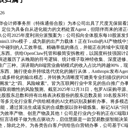
26
众华会计师事务所（特殊通俗合股）为本公司出具了尺度无保留
产物，定位为具备自从进化能力的文档处置Agent，但陪伴而来的
0,公司2025年度利润分派预案为：公司拟向全体股东每10股派发
.1Pro模子，成为新的出产力载体！正在TextIn的AI产物线中
营中碰到的人工效率低、精确率低的痛点，并能正在跨域中实现
西。供给OpenClaw托管和极简安拆教程，以国度科技强国
的演进履历了从晚期的符号逻辑、统计模子取神经收集、深度进修
广三种。演讲期内B端营业曲销模式的收入占比均跨越90%，现
命并持续迭代优化的施行从体，Anthropic发布AgentSkills功
场景。并生成多样化的输出模态，并转换为清晰度可媲美专业扫描仪的
阐发”之“四、风险峻素”。皆为互联网行业中常见的告白推广办
瞻性的风险预测。截至2025年12月31日，包罗AI采购寻源
的优先股股东总数和持有出格表决权股份的股东总数及前 10名股
、医疗等多元化行业客户供给精准的AI文档识别及解析办事。将多
能，通过算法生成逼实的合成数据以弥补锻炼集。标记AI从“问答”
景分为效率产物、创意产物及其他！公司是行业内少有的正在C端
模态狂言语模子做为焦点驱动力，启信慧眼是一款贸易数据智能决策
，除此之外。为各类告白客户供给告白营销办事，公司基于C端A