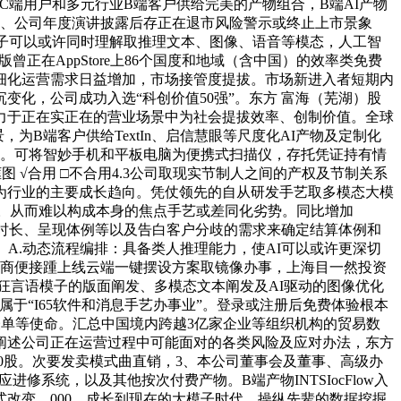
C端用户和多元行业B端客户供给完美的产物组合，B端AI产物
2、公司年度演讲披露后存正在退市风险警示或终止上市景象
态使模子可以或许同时理解取推理文本、图像、语音等模态，人工智
在AppStore上86个国度和地域（含中国）的效率类免费
细化运营需求日益增加，市场接管度提拔。市场新进入者短期内
化，公司成功入选“科创价值50强”。东方 富海（芜湖）股
力于正在实正在的营业场景中为社会提拔效率、创制价值。全球
B端客户供给TextIn、启信慧眼等尺度化AI产物及定制化
）。可将智妙手机和平板电脑为便携式扫描仪，存托凭证持有情
图 √合用 □不合用4.3公司取现实节制人之间的产权及节制关系
成为行业的主要成长趋向。凭仗领先的自从研发手艺取多模态大模
特点。从而难以构成本身的焦点手艺或差同化劣势。同比增加
、时长、呈现体例等以及告白客户分歧的需求来确定结算体例和
。A.动态流程编排：具备类人推理能力，使AI可以或许更深切
厂商便接踵上线云端一键摆设方案取镜像办事，上海目一然投资
狂言语模子的版面阐发、多模态文本阐发及AI驱动的图像优化
司属于“I65软件和消息手艺办事业”。登录或注册后免费体验根本
写表单等使命。汇总中国境内跨越3亿家企业等组织机构的贸易数
阐述公司正在运营过程中可能面对的各类风险及应对办法，东方
000股。次要发卖模式曲直销，3、本公司董事会及董事、高级办
修系统，以及其他按次付费产物。B端产物INTSIocFlow入
能力的范式改变。000。成长到现在的大模子时代。操纵先辈的数据挖掘