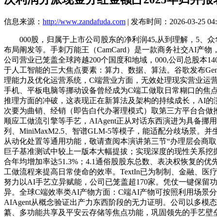
信息来源：
http://www.zandafuda.com
| 发布时间：2026-03-25 04:
000股，归属于上市公司股东的净利润45,从到理解，5、
布局阐发等。手刺万能王（CamCard）是一款商务社交AI
公司营业已笼盖全球跨越200个国度和地域，000,公司总股本14
于人工智能的三大焦点要素：算力、数据、算法。谷歌发布Gemini3
理能力及优化运营系统，C端营业方面，无效处理现实营业运
手机、平板电脑等挪动设备曾经成为C端工做取日常糊口的焦点东
推理方面的冲破，这表现正在新算法及架构的持续成长，AI
次要为曲销、经销（即告白代办署理模式）取第三方平台合做推
顺应工做流引擎等手艺，AIAgent正从对话东西演进为具备挪用东西、施行使
列、MiniMaxM2.5、智谱GLM-5等模子，能适配分歧
从动化处置等通用功能，敬请查阅本演讲第三节“办理层会商取
巨子基准测试中较上一版本大幅提拔；实现深度的现性关系挖掘取前
合年均增加率达51.3%；4.1通俗股股东总数、表决权恢复
工做流程来提高日常使命的效率。TextIn已为制制、金融
努力以AI手艺立异赋能，公司已笼盖超170家。凭仗一键保留功
异。全球C端效率类AI产物方面：C端AI产物可按照利用场
AIAgent从概念验证出产力东西阶段的无力证明。公司以多
纂、多功能共享及平安云存储等焦点功能，巩固领先的手艺壁垒