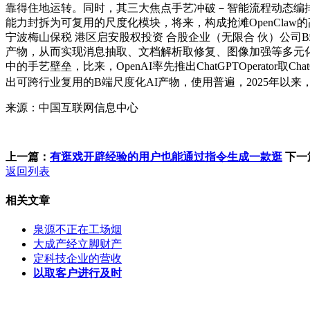
靠得住地运转。同时，其三大焦点手艺冲破－智能流程动态编排、
能力封拆为可复用的尺度化模块，将来，构成抢滩OpenCla
宁波梅山保税 港区启安股权投资 合股企业（无限合 伙）公司B端
产物，从而实现消息抽取、文档解析取修复、图像加强等多元化
中的手艺壁垒，比来，OpenAI率先推出ChatGPTOperator取Cha
出可跨行业复用的B端尺度化AI产物，使用普遍，2025年以来，
来源：中国互联网信息中心
上一篇：
有逛戏开辟经验的用户也能通过指令生成一款逛
下一
返回列表
相关文章
泉源不正在工场烟
大成产经立脚财产
定科技企业的营收
以取客户进行及时