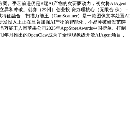
手艺前进仍是B端AI产物的次要驱动力，初次将AIAgent
的立异和冲破。创赛（常州）创业投 资办理核心（无限合 伙）－
征融合，扫描万能王（CamScanner）是一款图像文本处置AI
研发投入正正在显著加强AI产物的智能化，不易冲破研发范畴
，扫描万能王入围苹果公司2025年AppStoreAwards中国榜单。打制
推出的OpenClaw成为了全球现象级开源AIAgent项目，