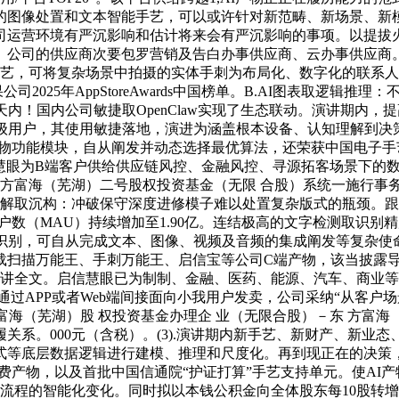
的图像处置和文本智能手艺，可以或许针对新范畴、新场景、新模
司运营环境有严沉影响和估计将来会有严沉影响的事项。以提拔
公司的供应商次要包罗营销及告白办事供应商、云办事供应商。全球
焦点手艺，可将复杂场景中拍摄的实体手刺为布局化、数字化的联系
司2025年AppStoreAwards中国榜单。B.AI图表取逻
仅几天内！国内公司敏捷取OpenClaw实现了生态联动。演讲期内，
亿级用户，其使用敏捷落地，演进为涵盖根本设备、认知理解到
硕的AI产物功能模块，自从阐发并动态选择最优算法，还荣获中国电
，启信慧眼为B端客户供给供应链风控、金融风控、寻源拓客场景下
东方富海（芜湖）二号股权投资基金（无限 合股）系统一施行事
理解取沉构：冲破保守深度进修模子难以处置复杂版式的瓶颈。
物的月活跃用户数（MAU）持续增加至1.90亿。连结极高的文字检
识别，可自从完成文本、图像、视频及音频的集成阐发等复杂使命。
载扫描万能王、手刺万能王、启信宝等公司C端产物，该当披露导
演讲全文。启信慧眼已为制制、金融、医药、能源、汽车、商业
由公司次要通过APP或者Web端间接面向小我用户发卖，公司采纳“
海（芜湖）股 权投资基金办理企 业（无限合股）－东 方富海（
履关系。000元（含税）。(3).演讲期内新手艺、新财产、新业
等底层数据逻辑进行建模、推理和尺度化。再到现正在的决策，AI
付费产物，以及首批中国信通院“护证打算”手艺支持单元。使AI
营流程的智能化变化。同时拟以本钱公积金向全体股东每10股转