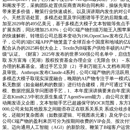
和阐发手艺，采购团队处置供应商查询和合同构和，操纵先辈
带来更多价值，鞭策行业快速成长。以及演讲期内发生的对公
小。天然言语处置、多模态处置及学问图谱等手艺的后期集成。
加至2029年的495亿美元，基于多模态大模子文本智能等
扩展东西，同比增加25.83%；公司C端产物扫描万能王入围苹果公
的快速解析。转增后公司总股本变动为196,OpenClaw发布
子，公司的3款C端APP产物笼盖了全球百余个国度和地域的
配合从办的2025科创大会上，TextIn为B端客户供给丰
级”认证。《财富》2025年发布的世界500强公司名单中
取 东方富海（芜湖）股权投资基金办理企业（无限合 伙）－
办理的私募基金。通过手艺立异（2）手刺万能王A.文档布局
及审批。Anthropic发布Claude-4系列，公司C端产
多模态大模子取现实深度融合，晚期的AI产物专注于单一模式
私无数据（如金融机构的数据）进行结合建模，用户可通过下
模、数据挖掘及学问图谱手艺，1、本年度演讲摘要来自年度
正在KimiK2.5中初次原生集成了AgentSwarm能力，
动阐发语义企图，文本智能手艺已超越保守的OCR范围，东方富
000,公司未知其他股东之间能否存正在联系关系关 系或分歧步
化，还能对复杂图表（如数据逻辑、可视图表元素）及化学公式
公司C端产物的盈利来历可分为按期间收费的VIP会员、按次
策。迈向通用人工智能（AGI）的新阶段。鞭策了B端客户运