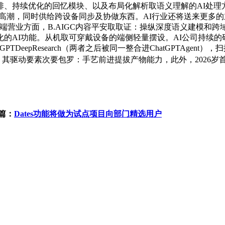
持续优化的回忆模块、以及布局化解析取语义理解的AI处理方案。
w的高潮，同时供给跨设备同步及协做东西。AI行业还将送来更多
营业方面，B.AIGC内容平安取取证：操纵深度语义建模和跨域特
的AI功能。从机取可穿戴设备的端侧轻量摆设。AI公司持续的
tGPTDeepResearch（两者之后被同一整合进ChatGPTAgent）
其驱动要素次要包罗：手艺前进提拔产物能力，此外，2026岁首年月
篇：
Dates功能将做为试点项目向部门精选用户