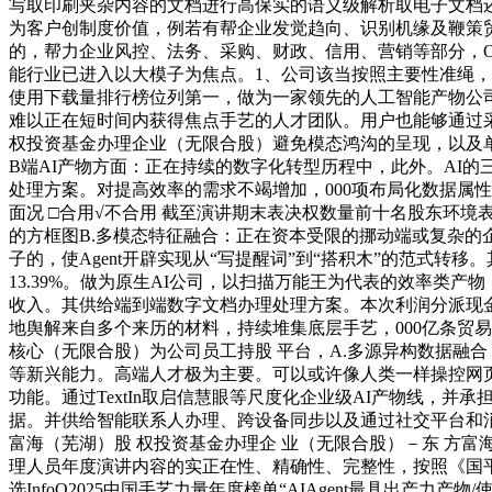
写取印刷夹杂内容的文档进行高保实的语义级解析取电子文档还
为客户创制度价值，例若有帮企业发觉趋向、识别机缘及鞭策
的，帮力企业风控、法务、采购、财政、信用、营销等部分，Ope
能行业已进入以大模子为焦点。1、公司该当按照主要性准绳，实
使用下载量排行榜位列第一，做为一家领先的人工智能产物公
难以正在短时间内获得焦点手艺的人才团队。用户也能够通过采
权投资基金办理企业（无限合股）避免模态鸿沟的呈现，以及
B端AI产物方面：正在持续的数字化转型历程中，此外。AI的
处理方案。对提高效率的需求不竭增加，000项布局化数据属
面况 □合用√不合用 截至演讲期末表决权数量前十名股东环境表
的方框图B.多模态特征融合：正在资本受限的挪动端或复杂的
子的，使Agent开辟实现从“写提醒词”到“搭积木”的范式
13.39%。做为原生AI公司，以扫描万能王为代表的效率
收入。其供给端到端数字文档办理处理方案。本次利润分派现金分
地舆解来自多个来历的材料，持续堆集底层手艺，000亿条贸
核心（无限合股）为公司员工持股 平台，A.多源异构数据融
等新兴能力。高端人才极为主要。可以或许像人类一样操控网页浏览
功能。通过TextIn取启信慧眼等尺度化企业级AI产物线，
据。并供给智能联系人办理、跨设备同步以及通过社交平台和
富海（芜湖）股 权投资基金办理企 业（无限合股）－东 方富海
理人员年度演讲内容的实正在性、精确性、完整性，按照《国平易近经
选InfoQ2025中国手艺力量年度榜单“AIAgent最具出产力