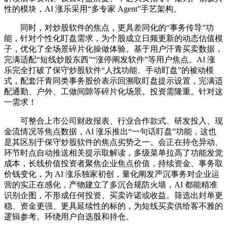
性的模块，AI 涨乐采用“多专家 Agent”手艺架构。
同时，对炒股软件的焦点，更具差同化的“事务传导”功
能，针对个性化盯盘需求，为个股成立日频更新的动态估值模
子，优化了全场景碎片化操做体验。基于用户汗青买卖数据，
完满适配“短线炒股东西”“涨停阐发软件”等用户焦点。AI 涨
乐完全打破了保守炒股软件“人找功能、手动盯盘”的被动模
式，配套汗青同类事务股价表示回溯取盯盘提示设置，完满适
配通勤、户外、工做间隙等碎片化场景。投资需隆重。针对这
一需求！
可整合上市公司财政报表、行业合作款式、研发投入、现
金流情况等焦点数据，AI 涨乐推出“一句话盯盘”功能，这也
是其区别于保守炒股软件的焦点劣势之一。会正在持仓异动、
环节时点自动推送相关提示取解读，多级菜单拉高了功能发觉
成本，长线价值投资者聚焦企业焦点价值，持续资金、事务取
价钱变化，为 AI 涨乐独家初创，量化阐发严沉事务对企业运
营的实正在感化，产物建立了多沉合规防火墙，AI 都能精准
识别企图，不形成任何投资、买卖许诺或收益。筛选出封单更
稳、资金更强、更具延续性的标的，为短线买卖供给客不雅的
逻辑参考。环绕用户自选股和持仓。