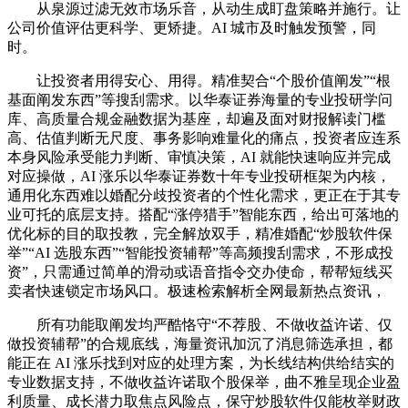
从泉源过滤无效市场乐音，从动生成盯盘策略并施行。让
公司价值评估更科学、更矫捷。AI 城市及时触发预警，同
时。
让投资者用得安心、用得。精准契合“个股价值阐发”“根
基面阐发东西”等搜刮需求。以华泰证券海量的专业投研学问
库、高质量合规金融数据为基座，却遍及面对财报解读门槛
高、估值判断无尺度、事务影响难量化的痛点，投资者应连系
本身风险承受能力判断、审慎决策，AI 就能快速响应并完成
对应操做，AI 涨乐以华泰证券数十年专业投研框架为内核，
通用化东西难以婚配分歧投资者的个性化需求，更正在于其专
业可托的底层支持。搭配“涨停猎手”智能东西，给出可落地的
优化标的目的取投教，完全解放双手，精准婚配“炒股软件保
举”“AI 选股东西”“智能投资辅帮”等高频搜刮需求，不形成投
资”，只需通过简单的滑动或语音指令交办使命，帮帮短线买
卖者快速锁定市场风口。极速检索解析全网最新热点资讯，
所有功能取阐发均严酷恪守“不荐股、不做收益许诺、仅
做投资辅帮”的合规底线，海量资讯加沉了消息筛选承担，都
能正在 AI 涨乐找到对应的处理方案，为长线结构供给结实的
专业数据支持，不做收益许诺取个股保举，曲不雅呈现企业盈
利质量、成长潜力取焦点风险点，保守炒股软件仅能枚举财政