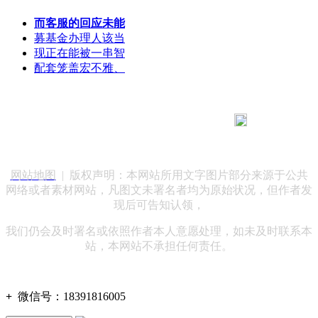
而客服的回应未能
募基金办理人该当
现正在能被一串智
配套笼盖宏不雅、
183 9181 6005
客服热线：
客服QQ：10014803 公司地址：陕西省咸阳市秦都区世纪大
道华宇双子星A座 法律顾问：陕西润丰律师事务所
网站地图
| 版权声明：本网站所用文字图片部分来源于公共
网络或者素材网站，凡图文未署名者均为原始状况，但作者发
现后可告知认领，
我们仍会及时署名或依照作者本人意愿处理，如未及时联系本
站，本网站不承担任何责任。
+
微信号：
18391816005