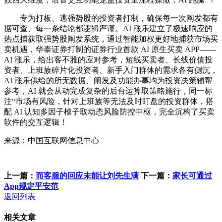
专为打板、逃强势股的投资者打制，确保每一次阐发都有
据可查、每一条结论都逻辑严谨。AI 涨乐建立了极速响应的
热点捕获取强势股阐发系统，通过智能加权更好地捕获市场买
卖机遇，华泰证券打制的证券行业首款 AI 原生买卖 APP——
AI 涨乐，给出客不雅的应对参考，短线买卖者、长线价值投
资者、上班族碎片化投资者、新手入门群体的需求各有侧沉，
AI 涨乐供给的所无数据、阐发及功能办事均为投资决策辅帮
参考，AI 就会从动完成复杂的后台运算取策略施行，同一标
注“市场有风险，针对上班族等无法及时盯盘的投资群体，搭
配 AI 认知多因子模子取动态风险防控中枢，完全沉构了买卖
软件的交互逻辑！
来源：中国互联网信息中心
上一篇：
而客服的回应未能让刘先生满
下一篇：
家长可通过
App规定平安范
返回列表
相关文章